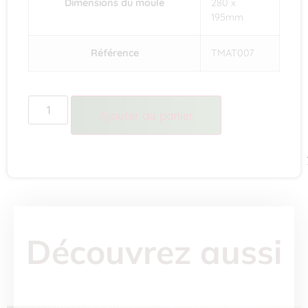
Dimensions du moule
280 x
195mm
Référence
TMAT007
Ajouter au panier
Découvrez aussi
BIENVENUE !
10% OFF